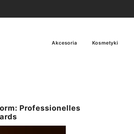
Akcesoria
Kosmetyki
orm: Professionelles
ards