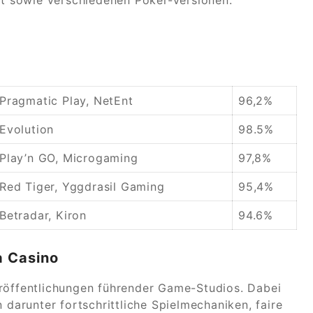
Pragmatic Play, NetEnt
96,2%
Evolution
98.5%
Play’n GO, Microgaming
97,8%
Red Tiger, Yggdrasil Gaming
95,4%
Betradar, Kiron
94.6%
a Casino
eröffentlichungen führender Game-Studios. Dabei
 darunter fortschrittliche Spielmechaniken, faire