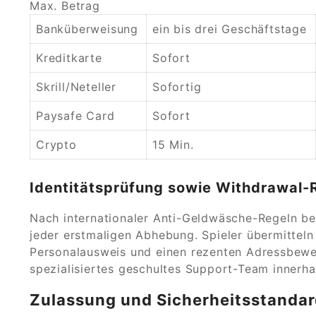
Max. Betrag
Banküberweisung
ein bis drei Geschäftstage
Kreditkarte
Sofort
Skrill/Neteller
Sofortig
Paysafe Card
Sofort
Crypto
15 Min.
Identitätsprüfung sowie Withdrawal-R
Nach internationaler Anti-Geldwäsche-Regeln ben
jeder erstmaligen Abhebung. Spieler übermitteln 
Personalausweis und einen rezenten Adressbeweis
spezialisiertes geschultes Support-Team innerha
Zulassung und Sicherheitsstanda