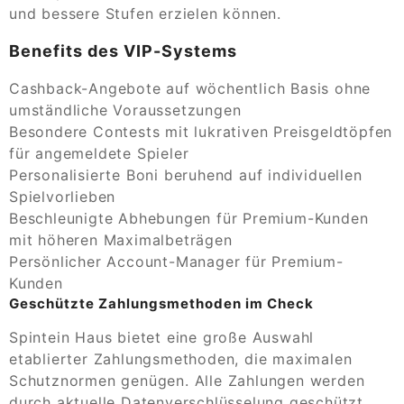
und bessere Stufen erzielen können.
Benefits des VIP-Systems
Cashback-Angebote auf wöchentlich Basis ohne
umständliche Voraussetzungen
Besondere Contests mit lukrativen Preisgeldtöpfen
für angemeldete Spieler
Personalisierte Boni beruhend auf individuellen
Spielvorlieben
Beschleunigte Abhebungen für Premium-Kunden
mit höheren Maximalbeträgen
Persönlicher Account-Manager für Premium-
Kunden
Geschützte Zahlungsmethoden im Check
Spintein Haus bietet eine große Auswahl
etablierter Zahlungsmethoden, die maximalen
Schutznormen genügen. Alle Zahlungen werden
durch aktuelle Datenverschlüsselung geschützt.