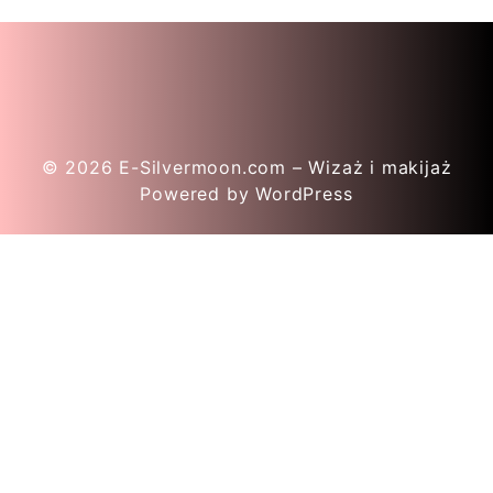
© 2026
E-Silvermoon.com – Wizaż i makijaż
Powered by WordPress