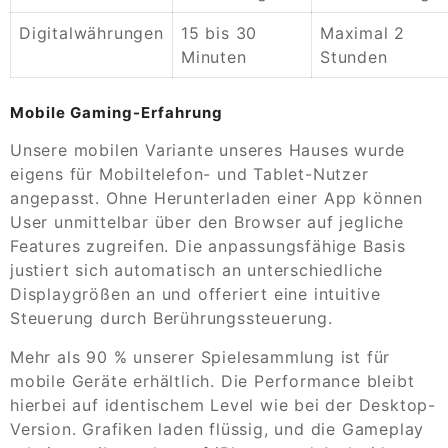
Digitalwährungen
15 bis 30
Maximal 2
Minuten
Stunden
Mobile Gaming-Erfahrung
Unsere mobilen Variante unseres Hauses wurde
eigens für Mobiltelefon- und Tablet-Nutzer
angepasst. Ohne Herunterladen einer App können
User unmittelbar über den Browser auf jegliche
Features zugreifen. Die anpassungsfähige Basis
justiert sich automatisch an unterschiedliche
Displaygrößen an und offeriert eine intuitive
Steuerung durch Berührungssteuerung.
Mehr als 90 % unserer Spielesammlung ist für
mobile Geräte erhältlich. Die Performance bleibt
hierbei auf identischem Level wie bei der Desktop-
Version. Grafiken laden flüssig, und die Gameplay