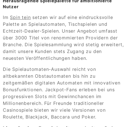
Herausragende Spielepalette für ambitionierte
Nutzer
Im
Spin tein
setzen wir auf eine eindrucksvolle
Palette an Spielautomaten, Tischspielen und
Echtzeit-Dealer-Spielen. Unser Angebot umfasst
über 3000 Titel von renommierten Providern der
Branche. Die Spielesammlung wird stetig erweitert,
damit unsere Kunden stets Zugang zu den
neuesten Veröffentlichungen haben.
Die Spielautomaten-Auswahl reicht von
altbekannten Obstautomaten bis hin zu
zeitgemäßen digitalen Automaten mit innovativen
Bonusfunktionen. Jackpot-Fans erleben bei uns
progressiven Slots mit Gewinnchancen im
Millionenbereich. Für Freunde traditioneller
Casinospiele bieten wir viele Versionen von
Roulette, Blackjack, Baccara und Poker.