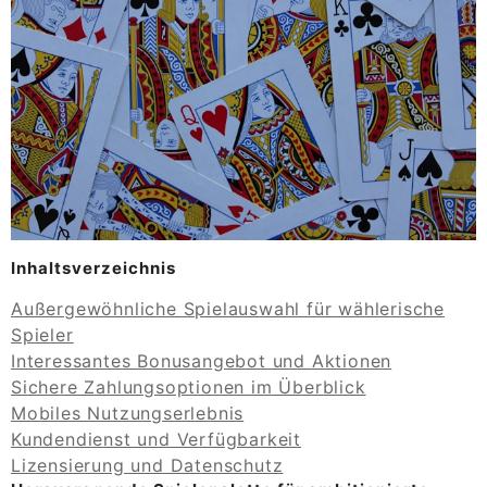
Inhaltsverzeichnis
Außergewöhnliche Spielauswahl für wählerische
Spieler
Interessantes Bonusangebot und Aktionen
Sichere Zahlungsoptionen im Überblick
Mobiles Nutzungserlebnis
Kundendienst und Verfügbarkeit
Lizensierung und Datenschutz