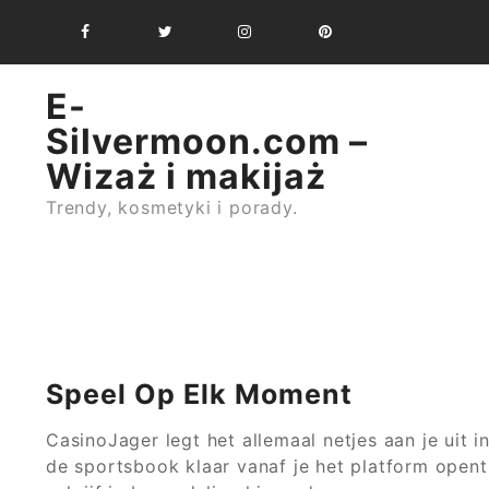
Skip
to
content
E-
Silvermoon.com –
Wizaż i makijaż
Trendy, kosmetyki i porady.
Speel Op Elk Moment
CasinoJager legt het allemaal netjes aan je uit i
de sportsbook klaar vanaf je het platform opent