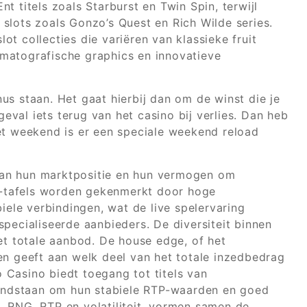
t titels zoals Starburst en Twin Spin, terwijl
slots zoals Gonzo’s Quest en Rich Wilde series.
t collecties die variëren van klassieke fruit
matografische graphics en innovatieve
us staan. Het gaat hierbij dan om de winst die je
geval iets terug van het casino bij verlies. Dan heb
et weekend is er een speciale weekend reload
van hun marktpositie en hun vermogen om
ch-tafels worden gekenmerkt door hoge
biele verbindingen, wat de live spelervaring
pecialiseerde aanbieders. De diversiteit binnen
et totale aanbod. De house edge, of het
en geeft aan welk deel van het totale inzedbedrag
ro Casino biedt toegang tot titels van
ndstaan om hun stabiele RTP-waarden en goed
, RNG, RTP en volatiliteit, vormen samen de