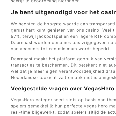
schrijf je beoordeling hieronder.
Je bent uitgenodigd voor het casi
We hechten de hoogste waarde aan transparantie, 
gerust hart kunt genieten van ons casino. Veel
97%, terwijl jackpotspellen een lagere RTP comb
Daarnaast worden opnames pas vrijgegeven na e
van accounts tot een minimum wordt beperkt.
Daarnaast maakt het platform gebruik van versl
transacties te beschermen. Dit betekent niet au
wel dat je meer eigen verantwoordelijkheid draa
Nederlandse toezicht valt en ook niet is aangesl
Veelgestelde vragen over VegasHero
VegasHero categoriseert slots op basis van thema
spelers gemakkelijk hun perfecte
vegas hero
mat
real-time bijgewerkt, zodat spelers altijd de act