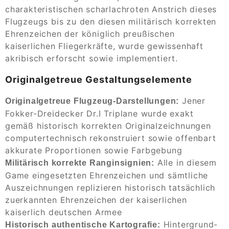
charakteristischen scharlachroten Anstrich dieses
Flugzeugs bis zu den diesen militärisch korrekten
Ehrenzeichen der königlich preußischen
kaiserlichen Fliegerkräfte, wurde gewissenhaft
akribisch erforscht sowie implementiert.
Originalgetreue Gestaltungselemente
Jener
Originalgetreue Flugzeug-Darstellungen:
Fokker-Dreidecker Dr.I Triplane wurde exakt
gemäß historisch korrekten Originalzeichnungen
computertechnisch rekonstruiert sowie offenbart
akkurate Proportionen sowie Farbgebung
Alle in diesem
Militärisch korrekte Ranginsignien:
Game eingesetzten Ehrenzeichen und sämtliche
Auszeichnungen replizieren historisch tatsächlich
zuerkannten Ehrenzeichen der kaiserlichen
kaiserlich deutschen Armee
Hintergrund-
Historisch authentische Kartografie: