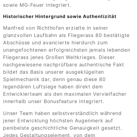
sowie MG-Feuer integriert.
Historischer Hintergrund sowie Authentizität
Manfred von Richthofen erzielte in seiner
glanzvollen Laufbahn als Fliegerass 80 bestätigte
Abschüsse und avancierte hierdurch zum
unangefochtenen erfolgreichsten jemals lebenden
Fliegerass jenes Großen Weltkrieges. Dieser
nachgewiesene nachprüfbare authentische Fakt
bildet das Basis unserer ausgeklügelten
Spielmechanik dar, denn genau diese 80
legendären Luftsiege haben direkt dem
Entwicklerteam als den maximalen Vervielfacher
innerhalb unser Bonusfeature integriert.
Unser Team haben selbstverständlich während
jener Entwicklung höchsten Augenmerk auf
penibelste geschichtliche Genauigkeit gesetzt.
Jedes Gestaltungselement, von dem