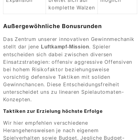
Expansion
breitet sich auf
möglich
komplette Walzen
Außergewöhnliche Bonusrunden
Das Zentrum unserer innovativen Gewinnmechanik
stellt dar jene
. Spieler
Luftkampf-Mission
entscheiden sich dabei zwischen diversen
Einsatzstrategien: offensiv aggressive Offensiven
bei hohem Risikofaktor beziehungsweise
vorsichtig defensive Taktiken mit soliden
Gewinnchancen. Diese Entscheidungsfreiheit
unterscheidet uns zu linearen Spielautomaten-
Konzepten.
Taktiken zur Erzielung höchste Erfolge
Wir hier empfehlen verschiedene
Herangehensweisen je nach eigenem
Spielverhalten sowie Budget. Jegliche Budget-