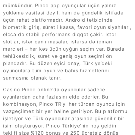
mümkündür. Pinco app oyunçular üçün yalnız
yükləmə vasitəsi deyil, həm də gündəlik istifadə
üçün rahat platformadır. Android tətbiqində
biometrik giriş, sürətli kassa, favori oyun siyahıları,
eləcə də stabil performans diqqət çəkir. İstər
slotlar, istər canlı masalar, istərsə də idman
mərcləri – hər kəs üçün uyğun seçim var. Burada
təhlükəsizlik, sürət və geniş oyun seçimi ön
plandadır. Bu düzenleyici onay, Türkiye’deki
oyunculara tüm oyun ve bahis hizmetlerini
sunmasına olanak tanır.
Casino Pinco online’da oyuncular sadece
oyunlardan daha fazlasını elde ederler. Bu
kombinasyon, Pinco TR’yi her türden oyuncu için
vazgeçilmez bir yer haline getiriyor. Bu platformu
işletiyor ve Türk oyuncular arasında güvenilir bir
isim oluşturuyor. Pinco Türkiye’nin hoş geldin
teklifi size %120 bonus ve 250 ücretsiz dönüş