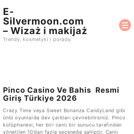
Skip
E-
to
content
Silvermoon.com
– Wizaż i makijaż
Trendy, kosmetyki i porady.
Pinco Casino Ve Bahis ️ Resmi
Giriş Türkiye 2026
Crazy Time veya Sweet Bonanza CandyLand gibi
ünlü oyunlarda dev çarkları çevirebilirsiniz. Pinco
kütüphanesi, her biri canlı bir sunucu tarafından
yönetilen 10’dan fazla seçeneğe sahiptir. Canlı