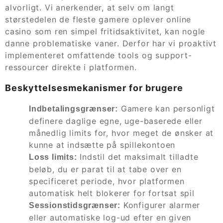
alvorligt. Vi anerkender, at selv om langt
størstedelen de fleste gamere oplever online
casino som ren simpel fritidsaktivitet, kan nogle
danne problematiske vaner. Derfor har vi proaktivt
implementeret omfattende tools og support-
ressourcer direkte i platformen.
Beskyttelsesmekanismer for brugere
Gamere kan personligt
Indbetalingsgrænser:
definere daglige egne, uge-baserede eller
månedlig limits for, hvor meget de ønsker at
kunne at indsætte på spillekontoen
Indstil det maksimalt tilladte
Loss limits:
beløb, du er parat til at tabe over en
specificeret periode, hvor platformen
automatisk helt blokerer for fortsat spil
Konfigurer alarmer
Sessionstidsgrænser:
eller automatiske log-ud efter en given