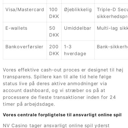
Visa/Mastercard
100
Øjeblikkelig
Triple-D Sec
DKK
sikkerhedspr
E-wallets
50
Umiddelbar
Multi-lag si
DKK
Bankoverførsler
200
1-3
Bank-sikker
DKK
hverdage
Vores effektive cash-out proces er designet til høj
transparens. Spillere kan til alle tid hele følge
status live på deres aktive anmodninger via
account dashboard, og vi stræber os på at
processere de fleste transaktioner inden for 24
timer på arbejdsdage.
Vores centrale forpligtelse til ansvarligt online spil
NV Casino tager ansvarligt online spil yderst