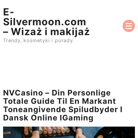
Skip
E-
to
content
Silvermoon.com
– Wizaż i makijaż
Trendy, kosmetyki i porady.
NVCasino – Din Personlige
Totale Guide Til En Markant
Toneangivende Spiludbyder I
Dansk Online IGaming