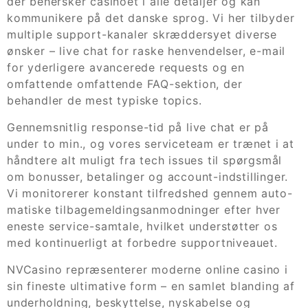
der behersker casinoet i alle detaljer og kan
kommunikere på det danske sprog. Vi her tilbyder
multiple support-kanaler skræddersyet diverse
ønsker – live chat for raske henvendelser, e-mail
for yderligere avancerede requests og en
omfattende omfattende FAQ-sektion, der
behandler de mest typiske topics.
Gennemsnitlig response-tid på live chat er på
under to min., og vores serviceteam er trænet i at
håndtere alt muligt fra tech issues til spørgsmål
om bonusser, betalinger og account-indstillinger.
Vi monitorerer konstant tilfredshed gennem auto-
matiske tilbagemeldingsanmodninger efter hver
eneste service-samtale, hvilket understøtter os
med kontinuerligt at forbedre supportniveauet.
NVCasino repræsenterer moderne online casino i
sin fineste ultimative form – en samlet blanding af
underholdning, beskyttelse, nyskabelse og