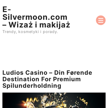
Skip
E-
to
content
Silvermoon.com
– Wizaż i makijaż
Trendy, kosmetyki i porady.
Ludios Casino – Din Førende
Destination For Premium
Spilunderholdning