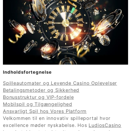
Indholdsfortegnelse
Spilleautomater og Levende Casino Oplevelser
Betalingsmetoder og Sikkerhed
Bonusstruktur og VIP-fordele
Mobilspil og Tilgængelighed
Ansvarligt Spil hos Vores Platform
Velkommen til en innovativ spilleportal hvor
excellence møder nyskabelse. Hos
LudiosCasino