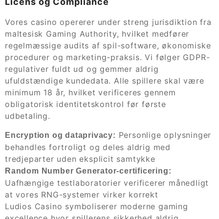
Licens og Compliance
Vores casino opererer under streng jurisdiktion fra
maltesisk Gaming Authority, hvilket medfører
regelmæssige audits af spil-software, økonomiske
procedurer og marketing-praksis. Vi følger GDPR-
regulativer fuldt ud og gemmer aldrig
ufuldstændige kundedata. Alle spillere skal være
minimum 18 år, hvilket verificeres gennem
obligatorisk identitetskontrol før første
udbetaling.
Personlige oplysninger
Encryption og dataprivacy:
behandles fortroligt og deles aldrig med
tredjeparter uden eksplicit samtykke
Random Number Generator-certificering:
Uafhængige testlaboratorier verificerer månedligt
at vores RNG-systemer virker korrekt
Ludios Casino symboliserer moderne gaming
excellence hvor spillerens sikkerhed aldrig