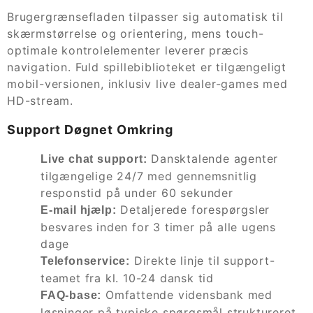
Brugergrænsefladen tilpasser sig automatisk til
skærmstørrelse og orientering, mens touch-
optimale kontrolelementer leverer præcis
navigation. Fuld spillebiblioteket er tilgængeligt
mobil-versionen, inklusiv live dealer-games med
HD-stream.
Support Døgnet Omkring
Dansktalende agenter
Live chat support:
tilgængelige 24/7 med gennemsnitlig
responstid på under 60 sekunder
Detaljerede forespørgsler
E-mail hjælp:
besvares inden for 3 timer på alle ugens
dage
Direkte linje til support-
Telefonservice:
teamet fra kl. 10-24 dansk tid
Omfattende vidensbank med
FAQ-base:
løsninger på typiske spørgsmål struktureret