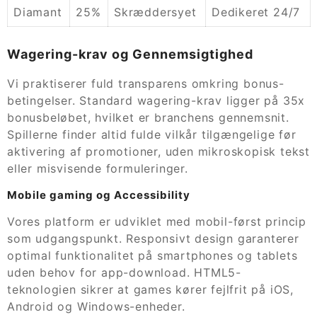
Diamant
25%
Skræddersyet
Dedikeret 24/7
Wagering-krav og Gennemsigtighed
Vi praktiserer fuld transparens omkring bonus-
betingelser. Standard wagering-krav ligger på 35x
bonusbeløbet, hvilket er branchens gennemsnit.
Spillerne finder altid fulde vilkår tilgængelige før
aktivering af promotioner, uden mikroskopisk tekst
eller misvisende formuleringer.
Mobile gaming og Accessibility
Vores platform er udviklet med mobil-først princip
som udgangspunkt. Responsivt design garanterer
optimal funktionalitet på smartphones og tablets
uden behov for app-download. HTML5-
teknologien sikrer at games kører fejlfrit på iOS,
Android og Windows-enheder.