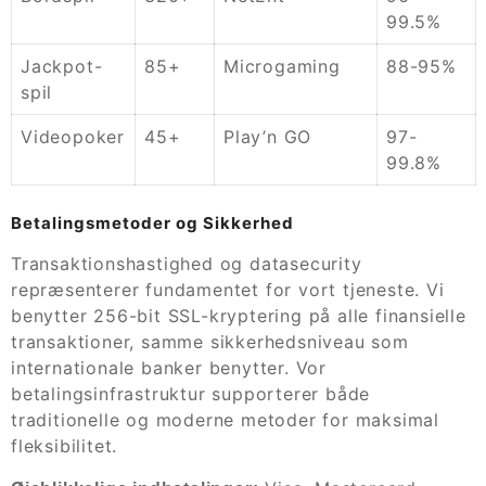
99.5%
Jackpot-
85+
Microgaming
88-95%
spil
Videopoker
45+
Play’n GO
97-
99.8%
Betalingsmetoder og Sikkerhed
Transaktionshastighed og datasecurity
repræsenterer fundamentet for vort tjeneste. Vi
benytter 256-bit SSL-kryptering på alle finansielle
transaktioner, samme sikkerhedsniveau som
internationale banker benytter. Vor
betalingsinfrastruktur supporterer både
traditionelle og moderne metoder for maksimal
fleksibilitet.