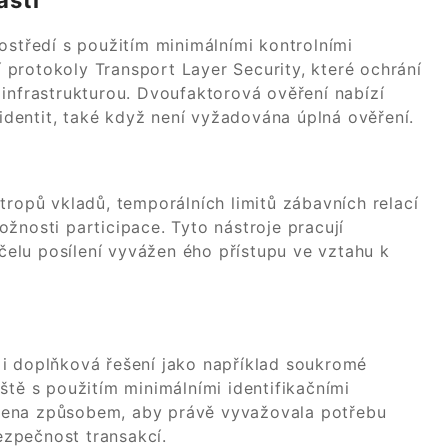
ostředí s použitím minimálními kontrolními
protokoly Transport Layer Security, které ochrání
 infrastrukturou. Dvoufaktorová ověření nabízí
dentit, také když není vyžadována úplná ověření.
tropů vkladů, temporálních limitů zábavních relací
žnosti participace. Tyto nástroje pracují
 účelu posílení vyvážen ého přístupu ve vztahu k
 i doplňková řešení jako například soukromé
ště s použitím minimálními identifikačními
lena způsobem, aby právě vyvažovala potřebu
zpečnost transakcí.