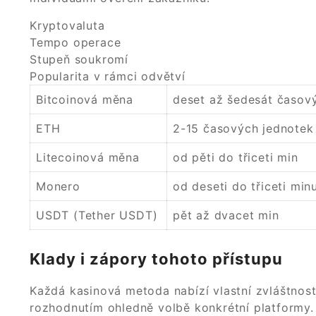
Kryptovaluta
Tempo operace
Stupeň soukromí
Popularita v rámci odvětví
Bitcoinová měna
deset až šedesát časov
ETH
2-15 časových jednotek
Litecoinová měna
od pěti do třiceti min
Monero
od deseti do třiceti min
USDT (Tether USDT)
pět až dvacet min
Klady i zápory tohoto přístupu
Každá kasinová metoda nabízí vlastní zvláštnost
rozhodnutím ohledně volbě konkrétní platformy.