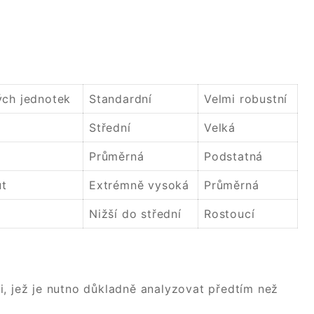
ých jednotek
Standardní
Velmi robustní
Střední
Velká
Průměrná
Podstatná
ut
Extrémně vysoká
Průměrná
Nižší do střední
Rostoucí
i, jež je nutno důkladně analyzovat předtím než