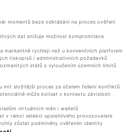
pár momentů beze odkládání na proces ověření
tlivých dat snižuje možnost kompromitace
a markantně rychleji než u konvenčních platforem
ch tiskopisů i administrativních požadavků
ozmanitých států s vyloučením územních limitů
mít složitější proces za účelem řešení konfliktů
tenciálně může kolísat v kontextu závislosti
ladům virtuálních měn i walletů
t v rámci selekci spolehlivého provozovatele
ohly zůstat podmíněny ověřením identity
asti