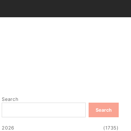
Search
Search
2026
(1735)