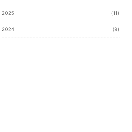
2025
(11)
2024
(9)