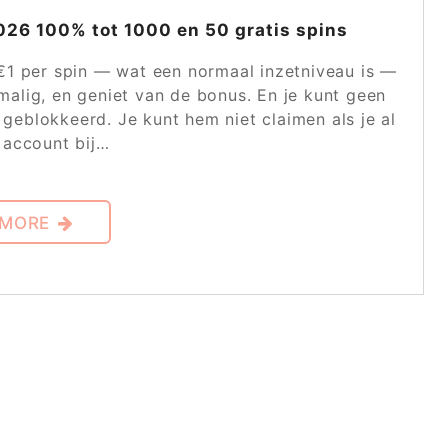
26 100% tot 1000 en 50 gratis spins
 €1 per spin — wat een normaal inzetniveau is —
enmalig, en geniet van de bonus. En je kunt geen
eblokkeerd. Je kunt hem niet claimen als je al
 account bij…
 MORE