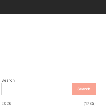
Search
Search
2026
(1735)