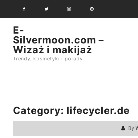
Skip
to
content
E-
Silvermoon.com –
Wizaż i makijaż
Trendy, kosmetyki i porady.
Category:
lifecycler.de
By