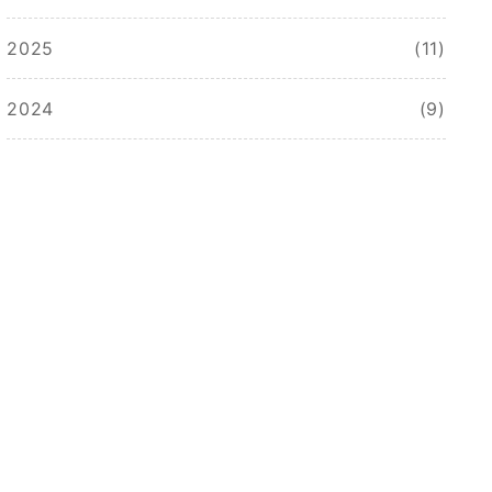
2025
(11)
2024
(9)