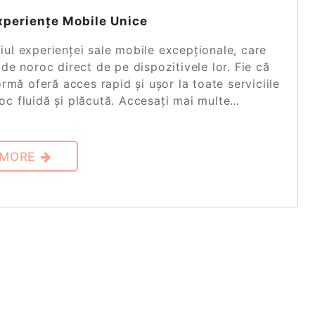
xperiențe Mobile Unice
iul experienței sale mobile excepționale, care
 de noroc direct de pe dispozitivele lor. Fie că
rmă oferă acces rapid și ușor la toate serviciile
 joc fluidă și plăcută. Accesați mai multe…
 MORE